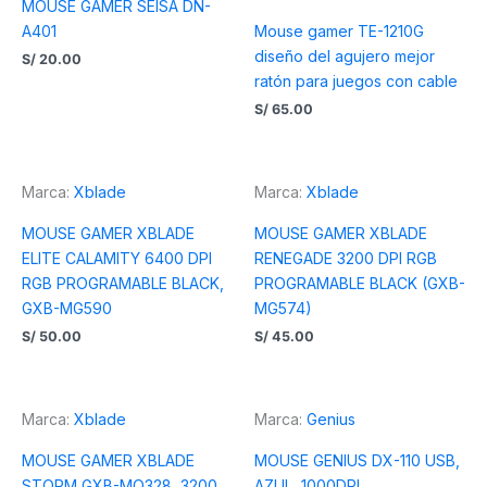
MOUSE GAMER SEISA DN-
A401
Mouse gamer TE-1210G
diseño del agujero mejor
S/
20.00
ratón para juegos con cable
S/
65.00
Marca:
Xblade
Marca:
Xblade
MOUSE GAMER XBLADE
MOUSE GAMER XBLADE
ELITE CALAMITY 6400 DPI
RENEGADE 3200 DPI RGB
RGB PROGRAMABLE BLACK,
PROGRAMABLE BLACK (GXB-
GXB-MG590
MG574)
S/
50.00
S/
45.00
Marca:
Xblade
Marca:
Genius
MOUSE GAMER XBLADE
MOUSE GENIUS DX-110 USB,
STORM GXB-MO328, 3200
AZUL, 1000DPI