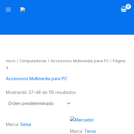
Ir
al
contenido
Inicio
/
Computadoras
/
Accesorios Multimedia para PC
/ Página
4
Accesorios Multimedia para PC
Mostrando 37–48 de 115 resultados
Marca:
Seisa
Marca:
Teros