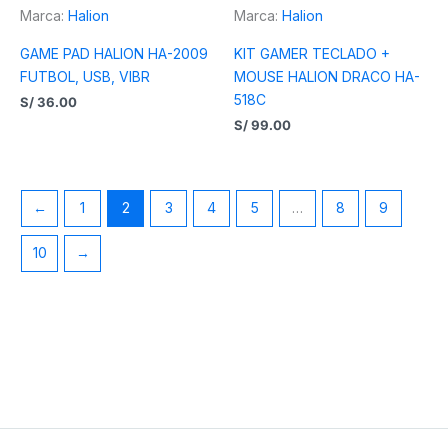
Marca:
Halion
Marca:
Halion
GAME PAD HALION HA-2009
KIT GAMER TECLADO +
FUTBOL, USB, VIBR
MOUSE HALION DRACO HA-
518C
S/
36.00
S/
99.00
←
1
2
3
4
5
…
8
9
10
→