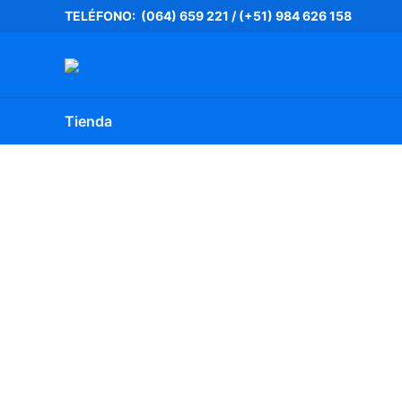
Ir
TELÉFONO: (064) 659 221
/
(+51) 984 626 158
al
contenido
Tienda