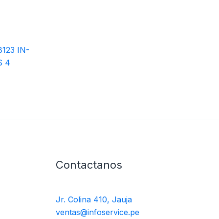
123 IN-
S 4
Contactanos
Jr. Colina 410, Jauja
ventas@infoservice.pe