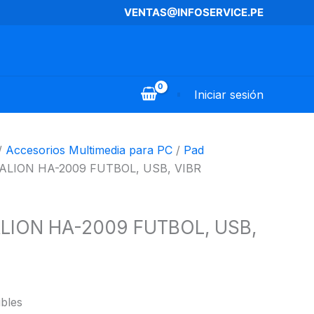
VENTAS@INFOSERVICE.PE
Iniciar sesión
/
Accesorios Multimedia para PC
/
Pad
ALION HA-2009 FUTBOL, USB, VIBR
LION HA-2009 FUTBOL, USB,
ibles