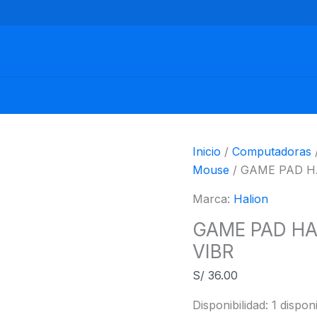
GAME
PAD
HALION
HA-
2009
FUTBOL,
USB,
VIBR
Inicio
/
Computadoras
cantidad
Mouse
/ GAME PAD H
Marca:
Halion
GAME PAD HA
VIBR
S/
36.00
Disponibilidad:
1 dispon