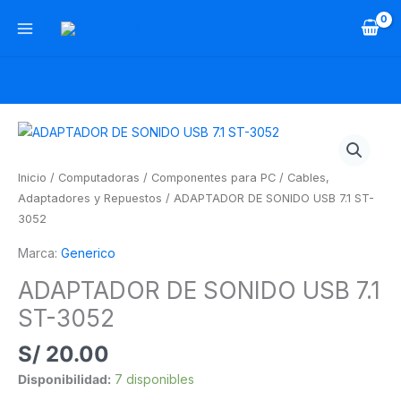
Ir
al
contenido
ADAPTADOR
DE
SONIDO
Inicio
/
Computadoras
/
Componentes para PC
/
Cables,
USB
Adaptadores y Repuestos
/ ADAPTADOR DE SONIDO USB 7.1 ST-
7.1
3052
ST-
Marca:
Generico
3052
cantidad
ADAPTADOR DE SONIDO USB 7.1
ST-3052
S/
20.00
Disponibilidad:
7 disponibles