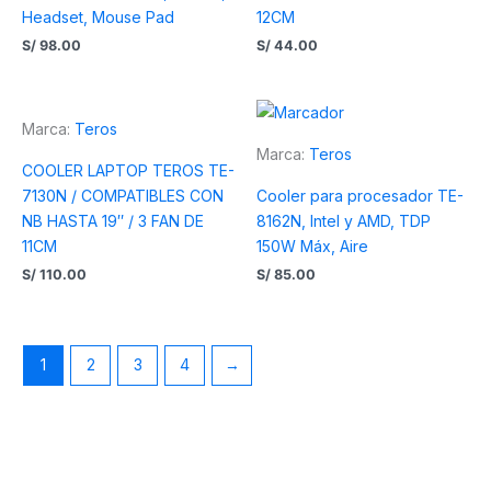
Headset, Mouse Pad
12CM
S/
98.00
S/
44.00
Marca:
Teros
Marca:
Teros
COOLER LAPTOP TEROS TE-
7130N / COMPATIBLES CON
Cooler para procesador TE-
NB HASTA 19″ / 3 FAN DE
8162N, Intel y AMD, TDP
11CM
150W Máx, Aire
S/
110.00
S/
85.00
1
2
3
4
→