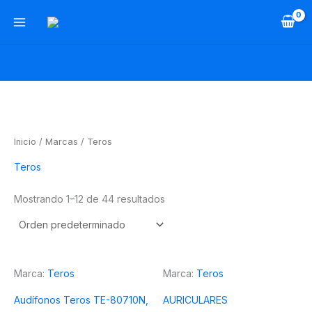
Ir
al
contenido
Inicio
/ Marcas / Teros
Teros
Mostrando 1–12 de 44 resultados
Marca:
Teros
Marca:
Teros
Audífonos Teros TE-80710N,
AURICULARES