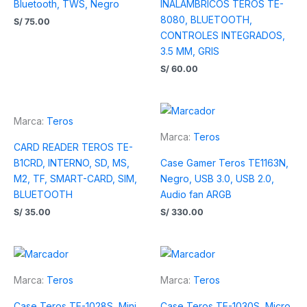
Bluetooth, TWS, Negro
INALAMBRICOS TEROS TE-
8080, BLUETOOTH,
S/
75.00
CONTROLES INTEGRADOS,
3.5 MM, GRIS
S/
60.00
Marca:
Teros
Marca:
Teros
CARD READER TEROS TE-
B1CRD, INTERNO, SD, MS,
Case Gamer Teros TE1163N,
M2, TF, SMART-CARD, SIM,
Negro, USB 3.0, USB 2.0,
BLUETOOTH
Audio fan ARGB
S/
35.00
S/
330.00
Marca:
Teros
Marca:
Teros
Case Teros TE-1028S, Mini
Case Teros TE-1030S, Micro