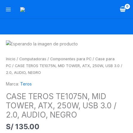
Ir
al
contenido
CASE
TEROS
TE1075N,
Inicio
/
Computadoras
/
Componentes para PC
/
Case para
MID
PC
/ CASE TEROS TE1075N, MID TOWER, ATX, 250W, USB 3.0 /
TOWER,
2.0, AUDIO, NEGRO
ATX,
Marca:
Teros
250W,
USB
CASE TEROS TE1075N, MID
3.0
TOWER, ATX, 250W, USB 3.0 /
/
2.0,
2.0, AUDIO, NEGRO
AUDIO,
S/
135.00
NEGRO
cantidad