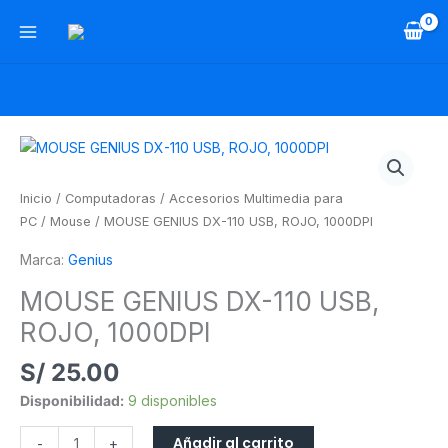
Ir
al
contenido
MOUSE
GENIUS
DX-
Inicio
/
Computadoras
/
Accesorios Multimedia para
110
PC
/
Mouse
/ MOUSE GENIUS DX-110 USB, ROJO, 1000DPI
USB,
Marca:
Genius
ROJO,
1000DPI
MOUSE GENIUS DX-110 USB,
cantidad
ROJO, 1000DPI
S/
25.00
Disponibilidad:
9 disponibles
Añadir al carrito
-
+