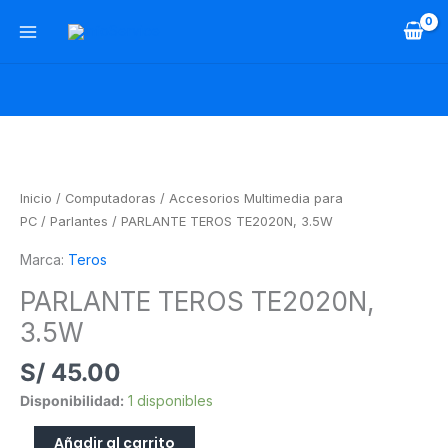
Ir
al
contenido
PARLANTE
TEROS
TE2020N,
Inicio
/
Computadoras
/
Accesorios Multimedia para
3.5W
PC
/
Parlantes
/ PARLANTE TEROS TE2020N, 3.5W
cantidad
Marca:
Teros
PARLANTE TEROS TE2020N,
3.5W
S/
45.00
Disponibilidad:
1 disponibles
Añadir al carrito