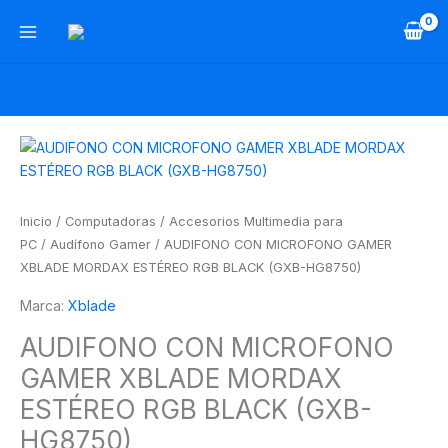
Ir
al
contenido
AUDIFONO
CON
MICROFONO
GAMER
Inicio
/
Computadoras
/
Accesorios Multimedia para
XBLADE
PC
/
Audífono Gamer
/ AUDIFONO CON MICROFONO GAMER
MORDAX
XBLADE MORDAX ESTÉREO RGB BLACK (GXB-HG8750)
ESTÉREO
Marca:
Xblade
RGB
BLACK
AUDIFONO CON MICROFONO
(GXB-
GAMER XBLADE MORDAX
HG8750)
cantidad
ESTÉREO RGB BLACK (GXB-
HG8750)