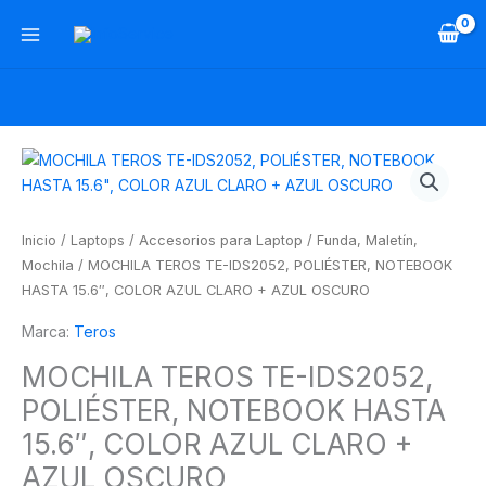
Ir
al
contenido
MOCHILA
TEROS
TE-
IDS2052,
Inicio
/
Laptops
/
Accesorios para Laptop
/
Funda, Maletín,
POLIÉSTER,
Mochila
/ MOCHILA TEROS TE-IDS2052, POLIÉSTER, NOTEBOOK
NOTEBOOK
HASTA 15.6″, COLOR AZUL CLARO + AZUL OSCURO
HASTA
Marca:
Teros
15.6",
COLOR
MOCHILA TEROS TE-IDS2052,
AZUL
POLIÉSTER, NOTEBOOK HASTA
CLARO
+
15.6″, COLOR AZUL CLARO +
AZUL
AZUL OSCURO
OSCURO