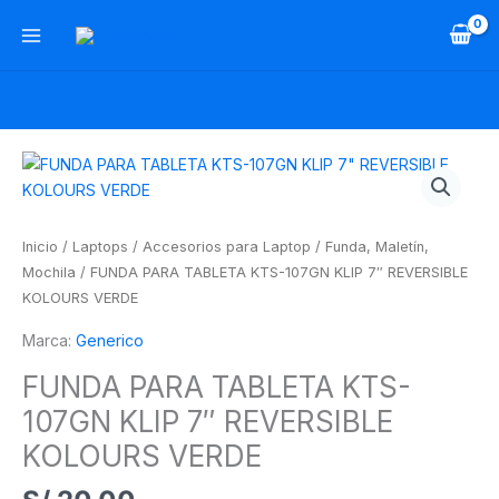
Ir
al
contenido
FUNDA
PARA
TABLETA
KTS-
Inicio
/
Laptops
/
Accesorios para Laptop
/
Funda, Maletín,
107GN
Mochila
/ FUNDA PARA TABLETA KTS-107GN KLIP 7″ REVERSIBLE
KLIP
KOLOURS VERDE
7"
Marca:
Generico
REVERSIBLE
KOLOURS
FUNDA PARA TABLETA KTS-
VERDE
107GN KLIP 7″ REVERSIBLE
cantidad
KOLOURS VERDE