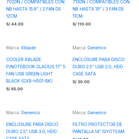
7020N / COMPATIBLES CON
7130N / COMPATIBLES CON
NB HASTA 15.6″ / 2 FAN DE
NB HASTA 19″ / 3 FAN DE
12CM
11CM
S/
44.00
S/
110.00
Marca:
Xblade
Marca:
Generico
COOLER XBLADE
ENCLOSURE PARA DISCO
P/NOTEBOOK GLACIUS 17″ 5
DURO 2.5″ USB 2.0, HDD
FAN USB GREEN LIGHT
CASE SATA
BLACK (GXB-H501-BK)
S/
30.00
S/
65.00
Marca:
Generico
Marca:
Generico
ENCLOSURE PARA DISCO
FILTRO PROTECTOR DE
DURO 2.5″ USB 3.0, HDD
PANTALLA 14″ SIYOTEAM
CASE SATA