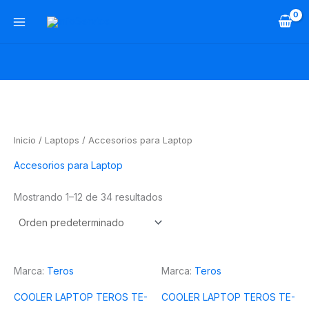
Ir
al
contenido
Inicio
/
Laptops
/ Accesorios para Laptop
Accesorios para Laptop
Mostrando 1–12 de 34 resultados
Marca:
Teros
Marca:
Teros
COOLER LAPTOP TEROS TE-
COOLER LAPTOP TEROS TE-