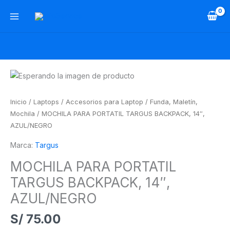
Ir
al
contenido
MOCHILA
PARA
PORTATIL
Inicio
/
Laptops
/
Accesorios para Laptop
/
Funda, Maletín,
TARGUS
Mochila
/ MOCHILA PARA PORTATIL TARGUS BACKPACK, 14″,
BACKPACK,
AZUL/NEGRO
14",
Marca:
Targus
AZUL/NEGRO
cantidad
MOCHILA PARA PORTATIL
TARGUS BACKPACK, 14″,
AZUL/NEGRO
S/
75.00