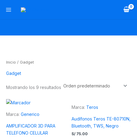
Ir
al
contenido
Inicio
/ Gadget
Gadget
Mostrando los 9 resultados
Marca:
Teros
Marca:
Generico
Audífonos Teros TE-80710N,
AMPLIFICADOR 3D PARA
Bluetooth, TWS, Negro
TELEFONO CELULAR
S/
75.00