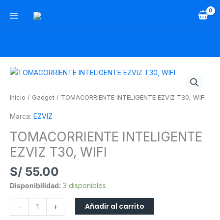
Ir
al
contenido
TOMACORRIENTE
INTELIGENTE
EZVIZ
Inicio
/
Gadget
/ TOMACORRIENTE INTELIGENTE EZVIZ T30, WIFI
T30,
Marca:
EZVIZ
WIFI
cantidad
TOMACORRIENTE INTELIGENTE
EZVIZ T30, WIFI
S/
55.00
Disponibilidad:
3 disponibles
Añadir al carrito
-
+