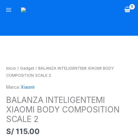
Ir
al
contenido
BALANZA
INTELIGENTEMI
XIAOMI
BODY
Inicio
/
Gadget
/ BALANZA INTELIGENTEMI XIAOMI BODY
COMPOSITION
COMPOSITION SCALE 2
SCALE
Marca:
Xiaomi
2
cantidad
BALANZA INTELIGENTEMI
XIAOMI BODY COMPOSITION
SCALE 2
S/
115.00