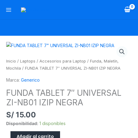
Ir
al
contenido
FUNDA
TABLET
7"
Inicio
/
Laptops
/
Accesorios para Laptop
/
Funda, Maletín,
UNIVERSAL
Mochila
/ FUNDA TABLET 7″ UNIVERSAL ZI-NB01 IZIP NEGRA
ZI-
Marca:
Generico
NB01
IZIP
FUNDA TABLET 7″ UNIVERSAL
NEGRA
ZI-NB01 IZIP NEGRA
cantidad
S/
15.00
Disponibilidad:
1 disponibles
Añadir al carrito