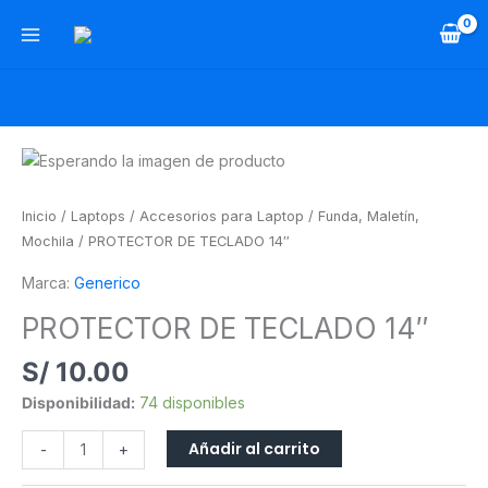
Ir
al
contenido
PROTECTOR
DE
TECLADO
Inicio
/
Laptops
/
Accesorios para Laptop
/
Funda, Maletín,
14"
Mochila
/ PROTECTOR DE TECLADO 14″
cantidad
Marca:
Generico
PROTECTOR DE TECLADO 14″
S/
10.00
Disponibilidad:
74 disponibles
Añadir al carrito
-
+