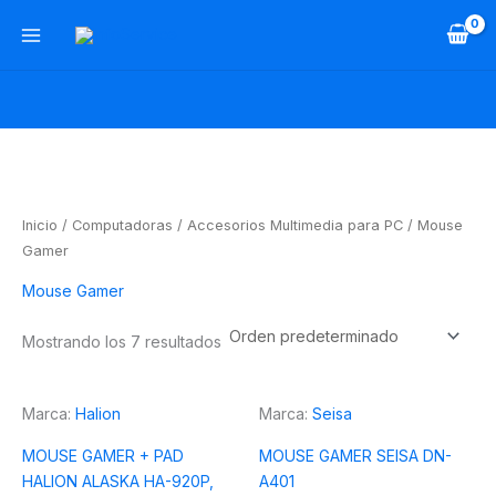
Ir
al
contenido
Inicio
/
Computadoras
/
Accesorios Multimedia para PC
/ Mouse
Gamer
Mouse Gamer
Mostrando los 7 resultados
Marca:
Halion
Marca:
Seisa
MOUSE GAMER + PAD
MOUSE GAMER SEISA DN-
HALION ALASKA HA-920P,
A401