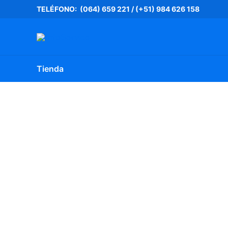
Ir
TELÉFONO: (064) 659 221
/
(+51) 984 626 158
al
contenido
Tienda