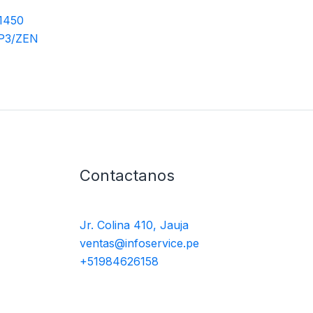
1450
P3/ZEN
Contactanos
Jr. Colina 410, Jauja
ventas@infoservice.pe
+51984626158