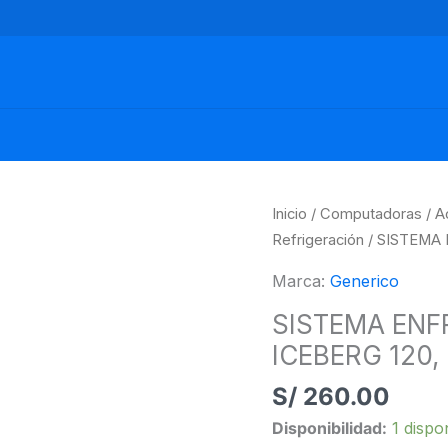
SISTEMA
Inicio
/
Computadoras
/
A
ENFRIAMIENTO
Refrigeración
/ SISTEMA
GAMEMAX
Marca:
Generico
ICEBERG
120,
SISTEMA EN
INTEL/AMD
ICEBERG 120,
cantidad
S/
260.00
Disponibilidad:
1 dispo