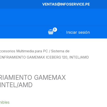
VENTAS@INFOSERVICE.PE
Iniciar sesión
ccesorios Multimedia para PC
/
Sistema de
 ENFRIAMIENTO GAMEMAX ICEBERG 120, INTEL/AMD
FRIAMIENTO GAMEMAX
 INTEL/AMD
nibles