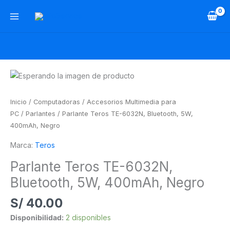
Ir
al
contenido
Parlante
Teros
TE-
Inicio
/
Computadoras
/
Accesorios Multimedia para
6032N,
PC
/
Parlantes
/ Parlante Teros TE-6032N, Bluetooth, 5W,
Bluetooth,
400mAh, Negro
5W,
Marca:
Teros
400mAh,
Negro
Parlante Teros TE-6032N,
cantidad
Bluetooth, 5W, 400mAh, Negro
S/
40.00
Disponibilidad:
2 disponibles