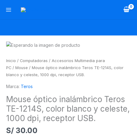
Ir
al
contenido
Mouse
óptico
inalámbrico
Inicio
/
Computadoras
/
Accesorios Multimedia para
Teros
PC
/
Mouse
/ Mouse óptico inalámbrico Teros TE-1214S, color
TE-
blanco y celeste, 1000 dpi, receptor USB.
1214S,
Marca:
Teros
color
blanco
Mouse óptico inalámbrico Teros
y
TE-1214S, color blanco y celeste,
celeste,
1000
1000 dpi, receptor USB.
dpi,
S/
30.00
receptor
USB.