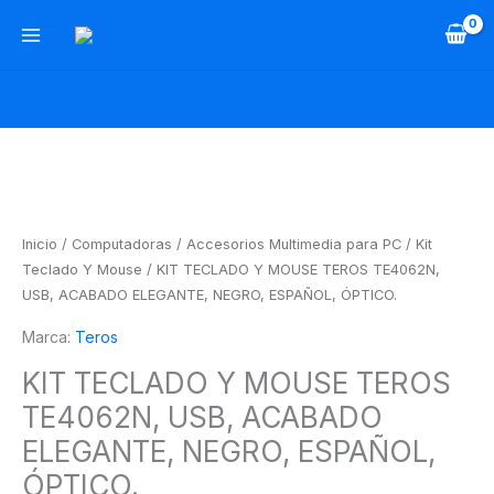
Ir
al
contenido
KIT
TECLADO
Y
MOUSE
Inicio
/
Computadoras
/
Accesorios Multimedia para PC
/
Kit
TEROS
Teclado Y Mouse
/ KIT TECLADO Y MOUSE TEROS TE4062N,
TE4062N,
USB, ACABADO ELEGANTE, NEGRO, ESPAÑOL, ÓPTICO.
USB,
Marca:
Teros
ACABADO
ELEGANTE,
KIT TECLADO Y MOUSE TEROS
NEGRO,
TE4062N, USB, ACABADO
ESPAÑOL,
ÓPTICO.
ELEGANTE, NEGRO, ESPAÑOL,
cantidad
ÓPTICO.