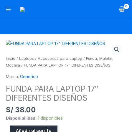
Ir
al
contenido
FUNDA
PARA
LAPTOP
Inicio
/
Laptops
/
Accesorios para Laptop
/
Funda, Maletín,
17"
Mochila
/ FUNDA PARA LAPTOP 17″ DIFERENTES DISEÑOS
DIFERENTES
Marca:
Generico
DISEÑOS
cantidad
FUNDA PARA LAPTOP 17″
DIFERENTES DISEÑOS
S/
38.00
Disponibilidad:
1 disponibles
Añadir al carrito