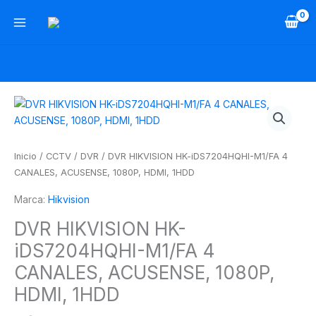
Ir
al
contenido
DVR
HIKVISION
HK-
iDS7204HQHI-
Inicio
/
CCTV
/
DVR
/ DVR HIKVISION HK-iDS7204HQHI-M1/FA 4
M1/FA
CANALES, ACUSENSE, 1080P, HDMI, 1HDD
4
Marca:
Hikvision
CANALES,
ACUSENSE,
DVR HIKVISION HK-
1080P,
iDS7204HQHI-M1/FA 4
HDMI,
1HDD
CANALES, ACUSENSE, 1080P,
cantidad
HDMI, 1HDD