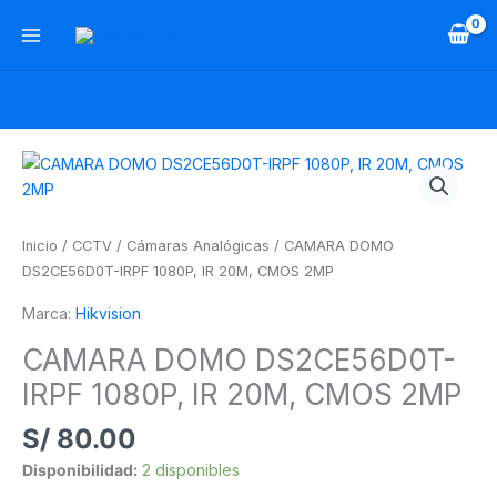
Ir
al
contenido
CAMARA
DOMO
DS2CE56D0T-
IRPF
Inicio
/
CCTV
/
Cámaras Analógicas
/ CAMARA DOMO
1080P,
DS2CE56D0T-IRPF 1080P, IR 20M, CMOS 2MP
IR
Marca:
Hikvision
20M,
CMOS
CAMARA DOMO DS2CE56D0T-
2MP
IRPF 1080P, IR 20M, CMOS 2MP
cantidad
S/
80.00
Disponibilidad:
2 disponibles