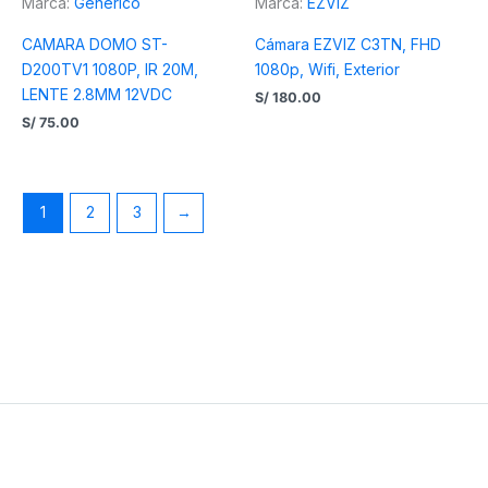
Marca:
Generico
Marca:
EZVIZ
CAMARA DOMO ST-
Cámara EZVIZ C3TN, FHD
D200TV1 1080P, IR 20M,
1080p, Wifi, Exterior
LENTE 2.8MM 12VDC
S/
180.00
S/
75.00
1
2
3
→