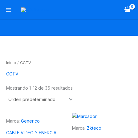
Ir
al
contenido
Inicio
/ CCTV
CCTV
Mostrando 1–12 de 36 resultados
Marca:
Generico
Marca:
Zkteco
CABLE VIDEO Y ENERGIA