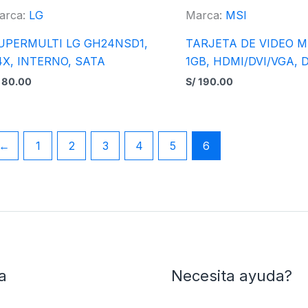
arca:
LG
Marca:
MSI
UPERMULTI LG GH24NSD1,
TARJETA DE VIDEO M
4X, INTERNO, SATA
1GB, HDMI/DVI/VGA, 
80.00
S/
190.00
←
1
2
3
4
5
6
a
Necesita ayuda?