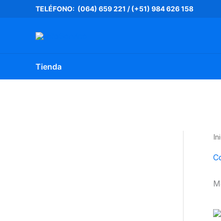
Ir
TELÉFONO: (064) 659 221
/
(+51) 984 626 158
al
contenido
Tienda
In
C
M