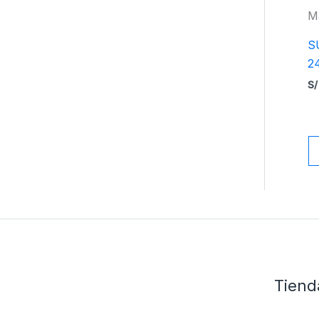
M
S
2
S/
Tiend