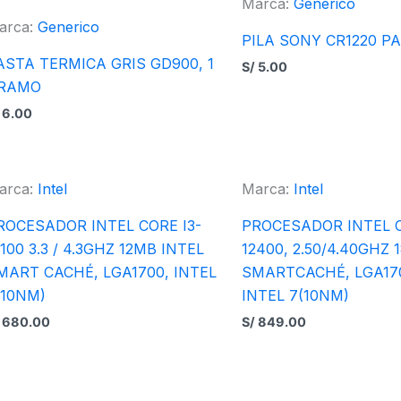
Marca:
Generico
arca:
Generico
PILA SONY CR1220 P
ASTA TERMICA GRIS GD900, 1
S/
5.00
RAMO
6.00
arca:
Intel
Marca:
Intel
ROCESADOR INTEL CORE I3-
PROCESADOR INTEL C
2100 3.3 / 4.3GHZ 12MB INTEL
12400, 2.50/4.40GHZ 
MART CACHÉ, LGA1700, INTEL
SMARTCACHÉ, LGA170
(10NM)
INTEL 7(10NM)
680.00
S/
849.00