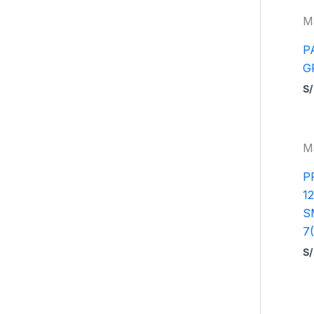
M
P
G
S/
M
P
1
S
7
S/