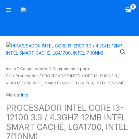
Ir
al
contenido
PROCESADOR
INTEL
CORE
I3-
Inicio
/
Computadoras
/
Componentes para
12100
PC
/
Procesador
/ PROCESADOR INTEL CORE I3-12100 3.3 /
3.3
4.3GHZ 12MB INTEL SMART CACHÉ, LGA1700, INTEL 7(10NM)
/
Marca:
Intel
4.3GHZ
12MB
PROCESADOR INTEL CORE I3-
INTEL
12100 3.3 / 4.3GHZ 12MB INTEL
SMART
CACHÉ,
SMART CACHÉ, LGA1700, INTEL
LGA1700,
7(10NM)
INTEL