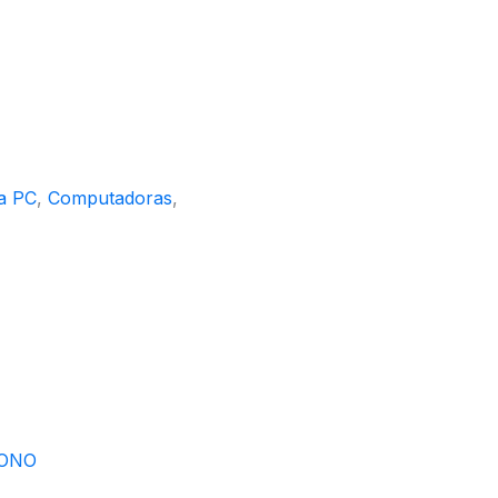
a PC
,
Computadoras
,
FONO