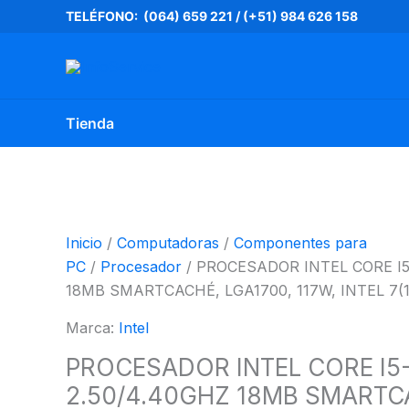
Ir
PROCESADOR
TELÉFONO: (064) 659 221
/
(+51) 984 626 158
al
INTEL
contenido
CORE
I5-
12400,
Tienda
2.50/4.40GHZ
18MB
SMARTCACHÉ,
LGA1700,
117W,
Inicio
/
Computadoras
/
Componentes para
INTEL
PC
/
Procesador
/ PROCESADOR INTEL CORE I5-
7(10NM)
18MB SMARTCACHÉ, LGA1700, 117W, INTEL 7(
cantidad
Marca:
Intel
PROCESADOR INTEL CORE I5-
2.50/4.40GHZ 18MB SMARTC