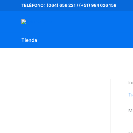
Ir
TELÉFONO: (064) 659 221
/
(+51) 984 626 158
al
contenido
Tienda
In
T
M