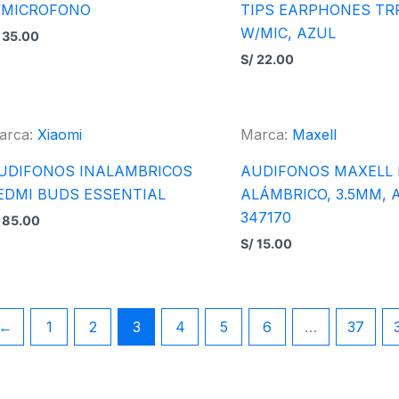
/MICROFONO
TIPS EARPHONES TR
W/MIC, AZUL
35.00
S/
22.00
arca:
Xiaomi
Marca:
Maxell
UDIFONOS INALAMBRICOS
AUDIFONOS MAXELL I
EDMI BUDS ESSENTIAL
ALÁMBRICO, 3.5MM, 
347170
85.00
S/
15.00
←
1
2
3
4
5
6
…
37