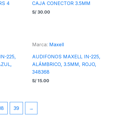
RS 4
CAJA CONECTOR 3.5MM
S/
30.00
Marca:
Maxell
N-225,
AUDIFONOS MAXELL IN-225,
AZUL,
ALÁMBRICO, 3.5MM, ROJO,
348368
S/
15.00
38
39
→