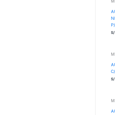
M
A
N
P
S/
M
A
C
S/
M
A