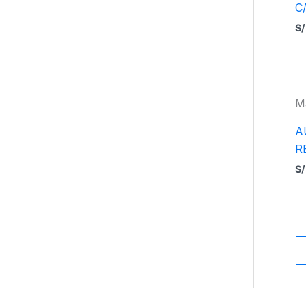
C
S/
M
A
R
S/