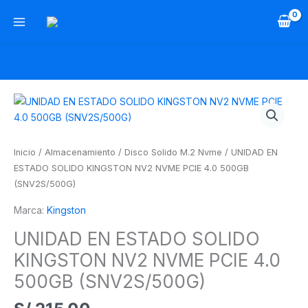
Ir
al
contenido
UNIDAD
EN
ESTADO
SOLIDO
Inicio
/
Almacenamiento
/
Disco Solido M.2 Nvme
/ UNIDAD EN
KINGSTON
ESTADO SOLIDO KINGSTON NV2 NVME PCIE 4.0 500GB
NV2
(SNV2S/500G)
NVME
Marca:
Kingston
PCIE
4.0
UNIDAD EN ESTADO SOLIDO
500GB
KINGSTON NV2 NVME PCIE 4.0
(SNV2S/500G)
cantidad
500GB (SNV2S/500G)