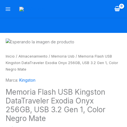
Ir
al
contenido
Memoria
Flash
USB
Inicio
/
Almacenamiento
/
Memoria Usb
/ Memoria Flash USB
Kingston
Kingston DataTraveler Exodia Onyx 256GB, USB 3.2 Gen 1, Color
DataTraveler
Negro Mate
Exodia
Marca:
Kingston
Onyx
256GB,
Memoria Flash USB Kingston
USB
DataTraveler Exodia Onyx
3.2
Gen
256GB, USB 3.2 Gen 1, Color
1,
Negro Mate
Color
Negro