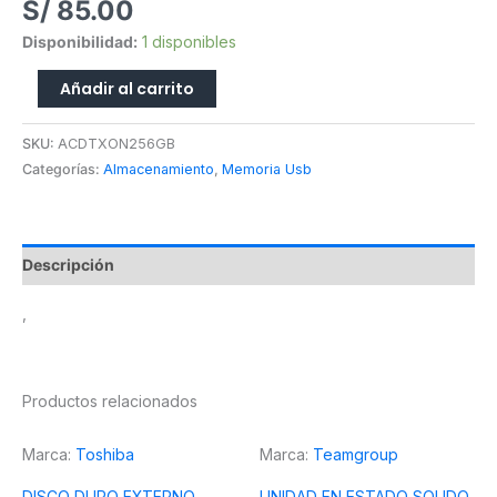
S/
85.00
Mate
Disponibilidad:
1 disponibles
cantidad
Añadir al carrito
SKU:
ACDTXON256GB
Categorías:
Almacenamiento
,
Memoria Usb
Descripción
,
Productos relacionados
Marca:
Toshiba
Marca:
Teamgroup
DISCO DURO EXTERNO
UNIDAD EN ESTADO SOLIDO