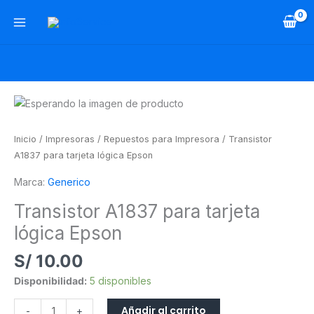
Ir
al
contenido
Transistor
A1837
para
Inicio
/
Impresoras
/
Repuestos para Impresora
/ Transistor
tarjeta
A1837 para tarjeta lógica Epson
lógica
Marca:
Generico
Epson
cantidad
Transistor A1837 para tarjeta
lógica Epson
S/
10.00
Disponibilidad:
5 disponibles
Añadir al carrito
-
+