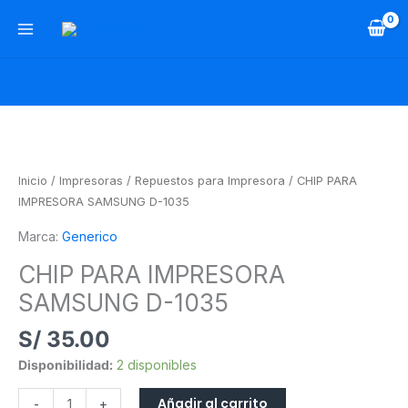
Ir
al
contenido
CHIP
PARA
IMPRESORA
Inicio
/
Impresoras
/
Repuestos para Impresora
/ CHIP PARA
SAMSUNG
IMPRESORA SAMSUNG D-1035
D-
Marca:
Generico
1035
cantidad
CHIP PARA IMPRESORA
SAMSUNG D-1035
S/
35.00
Disponibilidad:
2 disponibles
Añadir al carrito
-
+