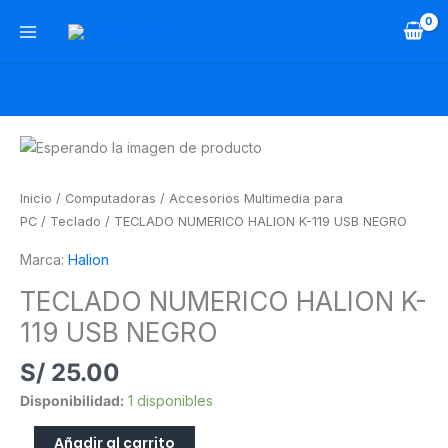
Ir
al
contenido
TECLADO
NUMERICO
HALION
Inicio
/
Computadoras
/
Accesorios Multimedia para
K-
PC
/
Teclado
/ TECLADO NUMERICO HALION K-119 USB NEGRO
119
Marca:
Halion
USB
NEGRO
TECLADO NUMERICO HALION K-
cantidad
119 USB NEGRO
S/
25.00
Disponibilidad:
1 disponibles
Añadir al carrito