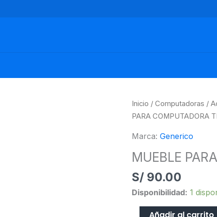
MUEBLE
Inicio
/
Computadoras
/
A
PARA
PARA COMPUTADORA T
COMPUTADORA
Marca:
Generico
TEAK
cantidad
MUEBLE PAR
S/
90.00
Disponibilidad:
1 dispo
Añadir al carrito