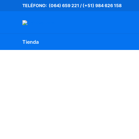
Ir
TELÉFONO: (064) 659 221
/
(+51) 984 626 158
al
contenido
Tienda