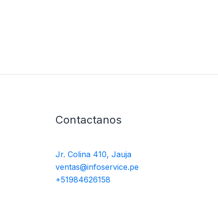
Contactanos
Jr. Colina 410, Jauja
ventas@infoservice.pe
+51984626158