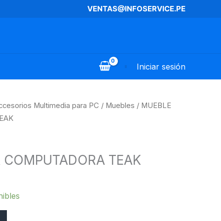
VENTAS@INFOSERVICE.PE
Iniciar sesión
ccesorios Multimedia para PC
/
Muebles
/ MUEBLE
EAK
A COMPUTADORA TEAK
nibles