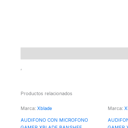
Descripción
,
Productos relacionados
Marca:
Xblade
Marca:
X
AUDIFONO CON MICROFONO
AUDIFO
GAMER XBLADE BANSHEE
GAMER X