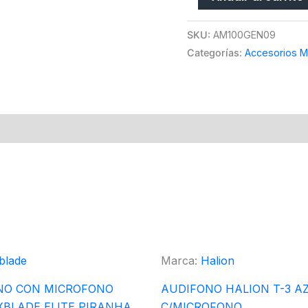
SKU:
AM100GEN09
Categorías:
Accesorios M
blade
Marca:
Halion
NO CON MICROFONO
AUDIFONO HALION T-3 A
BLADE ELITE PIRANHA
C/MICROFONO