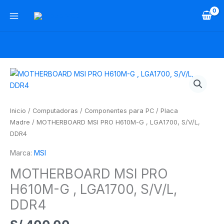
Ir
al
contenido
MOTHERBOARD
MSI
PRO
H610M-
Inicio
/
Computadoras
/
Componentes para PC
/
Placa
G
Madre
/ MOTHERBOARD MSI PRO H610M-G , LGA1700, S/V/L,
,
DDR4
LGA1700,
Marca:
MSI
S/V/L,
DDR4
MOTHERBOARD MSI PRO
cantidad
H610M-G , LGA1700, S/V/L,
DDR4