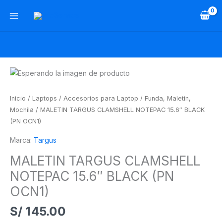
Ir
al
contenido
MALETIN
TARGUS
CLAMSHELL
Inicio
/
Laptops
/
Accesorios para Laptop
/
Funda, Maletín,
NOTEPAC
Mochila
/ MALETIN TARGUS CLAMSHELL NOTEPAC 15.6″ BLACK
15.6"
(PN OCN1)
BLACK
Marca:
Targus
(PN
OCN1)
MALETIN TARGUS CLAMSHELL
cantidad
NOTEPAC 15.6″ BLACK (PN
OCN1)
S/
145.00