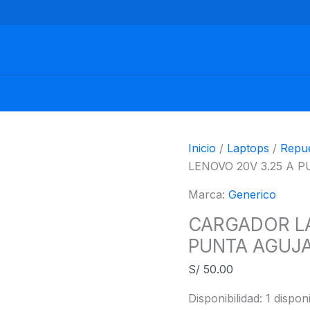
CARGADOR
LAPTOP
LENOVO
20V
3.25
A
PUNTA
AGUJA
Inicio
/
Laptops
/
Repue
cantidad
LENOVO 20V 3.25 A 
Marca:
Generico
CARGADOR LA
PUNTA AGUJ
S/
50.00
Disponibilidad:
1 dispon