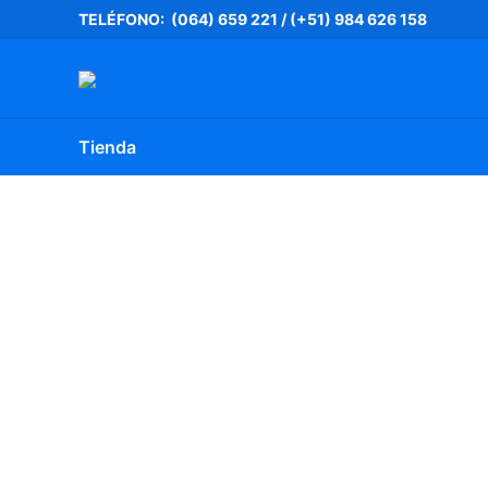
Ir
TELÉFONO: (064) 659 221
/
(+51) 984 626 158
al
contenido
Tienda