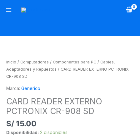
Ir
al
contenido
CARD
READER
EXTERNO
Inicio
/
Computadoras
/
Componentes para PC
/
Cables,
PCTRONIX
Adaptadores y Repuestos
/ CARD READER EXTERNO PCTRONIX
CR-
CR-908 SD
908
Marca:
Generico
SD
cantidad
CARD READER EXTERNO
PCTRONIX CR-908 SD
S/
15.00
Disponibilidad:
2 disponibles