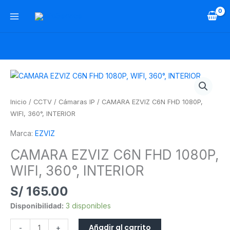
Ir
al
contenido
CAMARA
EZVIZ
C6N
Inicio
/
CCTV
/
Cámaras IP
/ CAMARA EZVIZ C6N FHD 1080P,
FHD
WIFI, 360°, INTERIOR
1080P,
Marca:
EZVIZ
WIFI,
360°,
CAMARA EZVIZ C6N FHD 1080P,
INTERIOR
WIFI, 360°, INTERIOR
cantidad
S/
165.00
Disponibilidad:
3 disponibles
Añadir al carrito
-
+