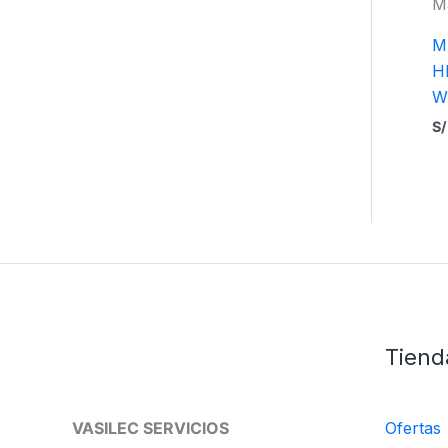
M
M
H
W
S/
Tiend
VASILEC SERVICIOS
Ofertas