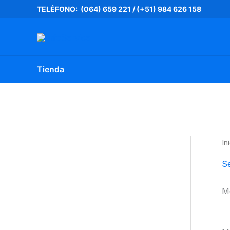
Ir
TELÉFONO: (064) 659 221
/
(+51) 984 626 158
al
contenido
Tienda
In
S
Mo