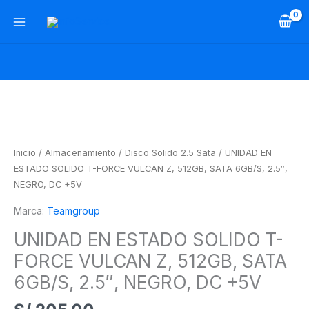
Ir
al
contenido
UNIDAD
EN
ESTADO
SOLIDO
Inicio
/
Almacenamiento
/
Disco Solido 2.5 Sata
/ UNIDAD EN
T-
ESTADO SOLIDO T-FORCE VULCAN Z, 512GB, SATA 6GB/S, 2.5″,
FORCE
NEGRO, DC +5V
VULCAN
Marca:
Teamgroup
Z,
512GB,
UNIDAD EN ESTADO SOLIDO T-
SATA
FORCE VULCAN Z, 512GB, SATA
6GB/S,
2.5",
6GB/S, 2.5″, NEGRO, DC +5V
NEGRO,
DC