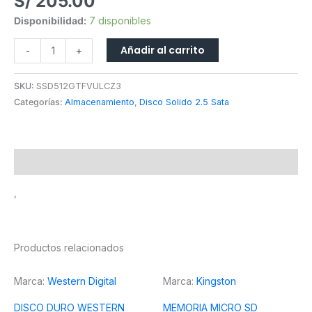
S/
205.00
+5V
Disponibilidad:
7 disponibles
cantidad
Añadir al carrito
-
+
SKU:
SSD512GTFVULCZ3
Categorías:
Almacenamiento
,
Disco Solido 2.5 Sata
Descripción
,
Productos relacionados
Marca:
Western Digital
Marca:
Kingston
DISCO DURO WESTERN
MEMORIA MICRO SD