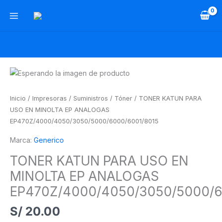
Ir
al
contenido
TONER
KATUN
PARA
Inicio
/
Impresoras
/
Suministros
/
Tóner
/ TONER KATUN PARA
USO
USO EN MINOLTA EP ANALOGAS
EN
EP470Z/4000/4050/3050/5000/6000/6001/8015
MINOLTA
Marca:
Generico
EP
ANALOGAS
TONER KATUN PARA USO EN
EP470Z/4000/4050/3050/5000/6000/6001/8015
MINOLTA EP ANALOGAS
cantidad
EP470Z/4000/4050/3050/5000/6
S/
20.00