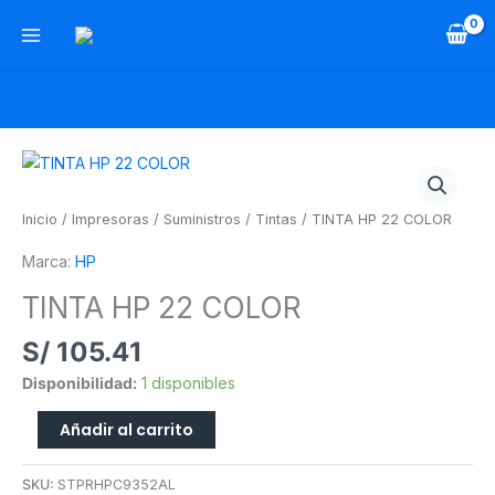
Ir
al
contenido
TINTA
HP
22
Inicio
/
Impresoras
/
Suministros
/
Tintas
/ TINTA HP 22 COLOR
COLOR
Marca:
HP
cantidad
TINTA HP 22 COLOR
S/
105.41
Disponibilidad:
1 disponibles
Añadir al carrito
SKU:
STPRHPC9352AL