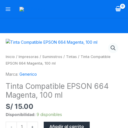
Ir
al
contenido
Tinta
Compatible
EPSON
Inicio
/
Impresoras
/
Suministros
/
Tintas
/ Tinta Compatible
664
EPSON 664 Magenta, 100 ml
Magenta,
Marca:
Generico
100
ml
Tinta Compatible EPSON 664
cantidad
Magenta, 100 ml
S/
15.00
Disponibilidad:
9 disponibles
Añadir al carrito
-
+