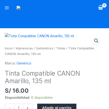
Ir
al
contenido
Tinta
Compatible
CANON
Inicio
/
Impresoras
/
Suministros
/
Tintas
/ Tinta Compatible
Amarillo,
CANON Amarillo, 135 ml
135
Marca:
Generico
ml
cantidad
Tinta Compatible CANON
Amarillo, 135 ml
S/
16.00
Disponibilidad:
6 disponibles
Añadir al carrito
-
+