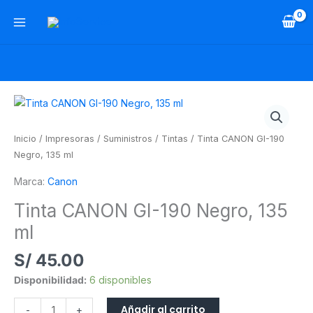
Ir
al
contenido
Tinta
CANON
GI-
Inicio
/
Impresoras
/
Suministros
/
Tintas
/ Tinta CANON GI-190
190
Negro, 135 ml
Negro,
Marca:
Canon
135
ml
Tinta CANON GI-190 Negro, 135
cantidad
ml
S/
45.00
Disponibilidad:
6 disponibles
Añadir al carrito
-
+