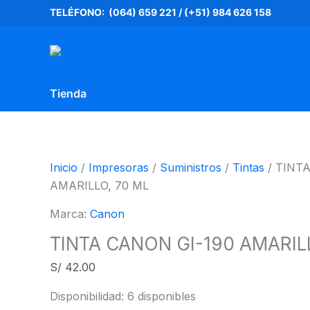
Ir
TINTA
TELÉFONO: (064) 659 221
/
(+51) 984 626 158
al
CANON
contenido
GI-
190
AMARILLO,
Tienda
70
ML
cantidad
Inicio
/
Impresoras
/
Suministros
/
Tintas
/ TINT
AMARILLO, 70 ML
Marca:
Canon
TINTA CANON GI-190 AMARIL
S/
42.00
Disponibilidad:
6 disponibles