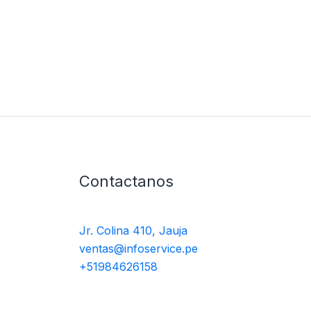
Contactanos
Jr. Colina 410, Jauja
ventas@infoservice.pe
+51984626158